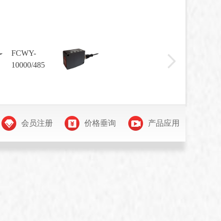
FCWY-
FCW
10000/485
2000
会员注册
价格垂询
产品应用