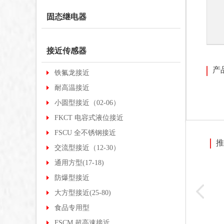
固态继电器
接近传感器
产
铁氟龙接近
耐高温接近
小圆型接近（02-06）
FKCT 电容式液位接近
FSCU 全不锈钢接近
推
交流型接近（12-30）
通用方型(17-18)
防爆型接近
-Q08B
FC-4100/D
FF-403
大方型接近(25-80)
G02M
食品专用型
FSCM 超高速接近